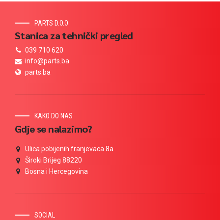
PARTS D.O.O
Stanica za tehnički pregled
039 710 620
info@parts.ba
parts.ba
KAKO DO NAS
Gdje se nalazimo?
Ulica pobijenih franjevaca 8a
Široki Brijeg 88220
Bosna i Hercegovina
SOCIAL